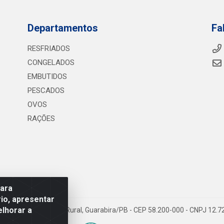
Departamentos
Fa
RESFRIADOS
CONGELADOS
EMBUTIDOS
PESCADOS
OVOS
RAÇÕES
para
io, apresentar
elhorar a
075 KM 2, S/N - Zona Rural, Guarabira/PB - CEP 58.200-000 - CNPJ 12.