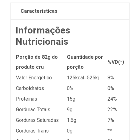
Características
Informações
Nutricionais
Porção de 82g do
Quantidade por
%VD(*)
produto cru
porção
Valor Energético
125kcal=525kj
8%
Carboidratos
0%
0%
Proteínas
15g
24%
Gorduras Totais
9g
22%
Gorduras Saturadas
1,6g
7%
Gorduras Trans
0g
**