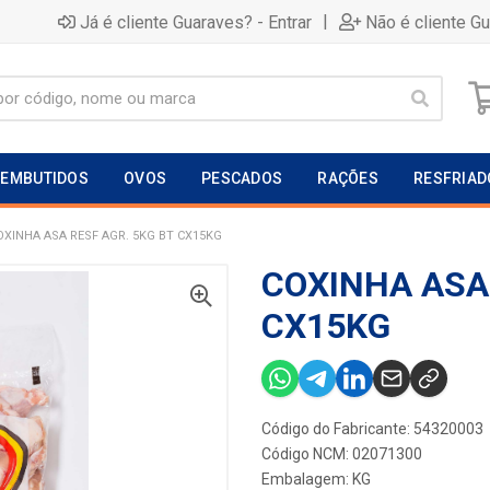
|
Já é cliente Guaraves? - Entrar
Não é cliente G
EMBUTIDOS
OVOS
PESCADOS
RAÇÕES
RESFRIAD
OXINHA ASA RESF AGR. 5KG BT CX15KG
COXINHA ASA 
CX15KG
Código do Fabricante: 54320003
Código NCM: 02071300
Embalagem: KG