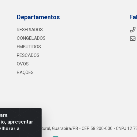
Departamentos
Fa
RESFRIADOS
CONGELADOS
EMBUTIDOS
PESCADOS
OVOS
RAÇÕES
para
io, apresentar
elhorar a
075 KM 2, S/N - Zona Rural, Guarabira/PB - CEP 58.200-000 - CNPJ 12.