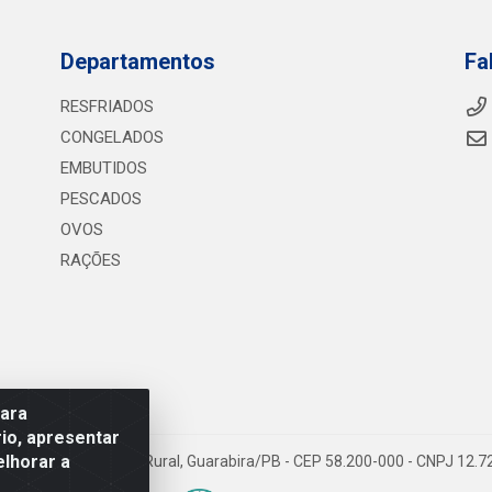
Departamentos
Fa
RESFRIADOS
CONGELADOS
EMBUTIDOS
PESCADOS
OVOS
RAÇÕES
para
io, apresentar
elhorar a
075 KM 2, S/N - Zona Rural, Guarabira/PB - CEP 58.200-000 - CNPJ 12.