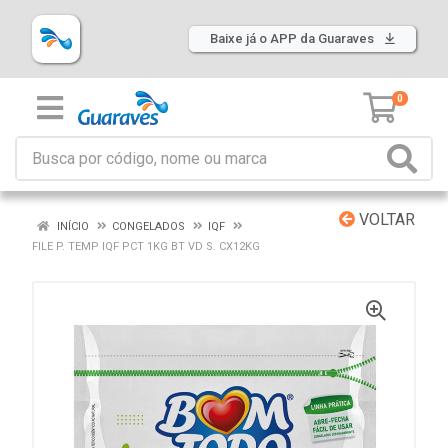
Baixe já o APP da Guaraves
0
VOLTAR
INÍCIO
CONGELADOS
IQF
FILE P. TEMP IQF PCT 1KG BT VD S. CX12KG