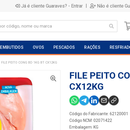
|
Já é cliente Guaraves? - Entrar
Não é cliente G
EMBUTIDOS
OVOS
PESCADOS
RAÇÕES
RESFRIAD
FILE PEITO CONG BD 1KG BT CX12KG
FILE PEITO C
CX12KG
Código do Fabricante: 62120001
Código NCM: 02071422
Embalagem: KG