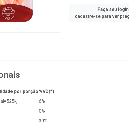
Faça seu login
cadastre-se para ver pre
onais
tidade por porção
%VD(*)
al=525kj
6%
0%
39%