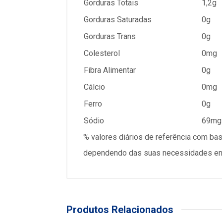
Gorduras Totais
1,2g
Gorduras Saturadas
0g
Gorduras Trans
0g
Colesterol
0mg
Fibra Alimentar
0g
Cálcio
0mg
Ferro
0g
Sódio
69mg
% valores diários de referência com ba
dependendo das suas necessidades ener
Produtos Relacionados