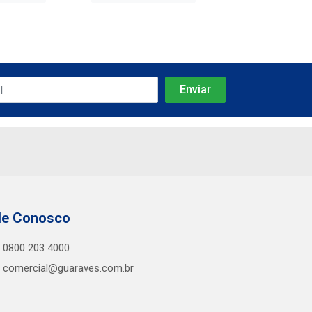
le Conosco
0800 203 4000
comercial@guaraves.com.br