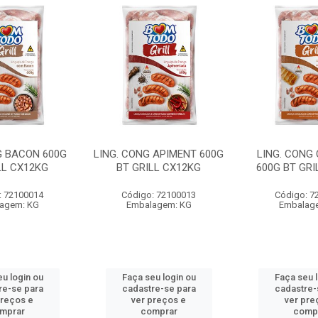
G BACON 600G
LING. CONG APIMENT 600G
LING. CONG
LL CX12KG
BT GRILL CX12KG
600G BT GRI
: 72100014
Código: 72100013
Código: 7
agem: KG
Embalagem: KG
Embalag
u login ou
Faça seu login ou
Faça seu 
re-se para
cadastre-se para
cadastre-
preços e
ver preços e
ver pre
mprar
comprar
comp