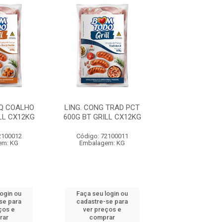
 Q COALHO
LING. CONG TRAD PCT
FILE PEITO TEMP
LL CX12KG
600G BT GRILL CX12KG
1KG BT CX
2100012
Código: 72100011
Código: 6411
em: KG
Embalagem: KG
Embalagem:
login ou
Faça seu login ou
Faça seu log
se para
cadastre-se para
cadastre-se 
ços e
ver preços e
ver preços
rar
comprar
comprar