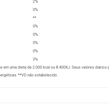
2%
0%
**
0%
0%
0%
0%
3%
se em uma dieta de 2.000 kcal ou 8.400KJ. Seus valores diário
géticas. **VD não estabelecido..