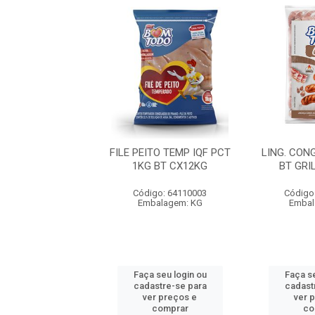
CONG TRAD PCT
FILE PEITO TEMP IQF PCT
LING. CON
T GRILL CX12KG
1KG BT CX12KG
BT GRI
igo: 72100011
Código: 64110003
Código
balagem: KG
Embalagem: KG
Embal
 seu login ou
Faça seu login ou
Faça se
astre-se para
cadastre-se para
cadast
er preços e
ver preços e
ver 
comprar
comprar
co