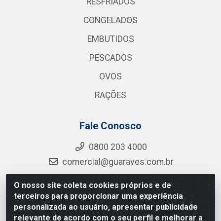
RESFRIADOS
CONGELADOS
EMBUTIDOS
PESCADOS
OVOS
RAÇÕES
Fale Conosco
0800 203 4000
comercial@guaraves.com.br
O nosso site coleta cookies próprios e de
terceiros para proporcionar uma experiência
Guaraves - PB 075 KM 2, S/N - Zona Rural, Guarabira/PB
personalizada ao usuário, apresentar publicidade
- CEP 58.200-000 - CNPJ 12.727.145/0001-78
relevante de acordo com o seu perfil e melhorar a