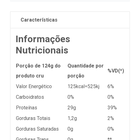
Características
Informações
Nutricionais
Porção de 124g do
Quantidade por
%VD(*)
produto cru
porção
Valor Energético
125kcal=525kj
6%
Carboidratos
0%
0%
Proteínas
29g
39%
Gorduras Totais
1,2g
2%
Gorduras Saturadas
0g
0%
Gorduras Trans
0g
**