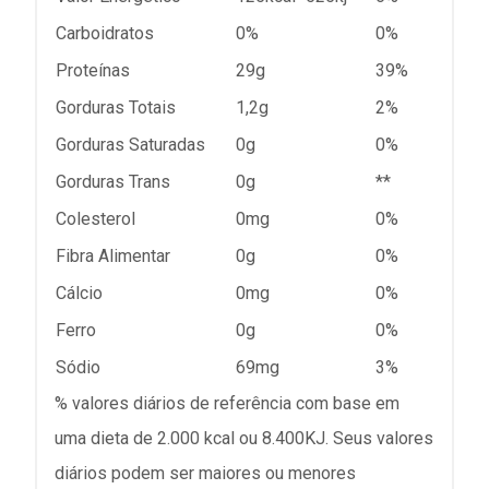
Carboidratos
0%
0%
Proteínas
29g
39%
Gorduras Totais
1,2g
2%
Gorduras Saturadas
0g
0%
Gorduras Trans
0g
**
Colesterol
0mg
0%
Fibra Alimentar
0g
0%
Cálcio
0mg
0%
Ferro
0g
0%
Sódio
69mg
3%
% valores diários de referência com base em
uma dieta de 2.000 kcal ou 8.400KJ. Seus valores
diários podem ser maiores ou menores