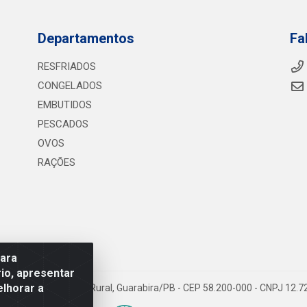
Departamentos
Fa
RESFRIADOS
CONGELADOS
EMBUTIDOS
PESCADOS
OVOS
RAÇÕES
para
io, apresentar
elhorar a
075 KM 2, S/N - Zona Rural, Guarabira/PB - CEP 58.200-000 - CNPJ 12.