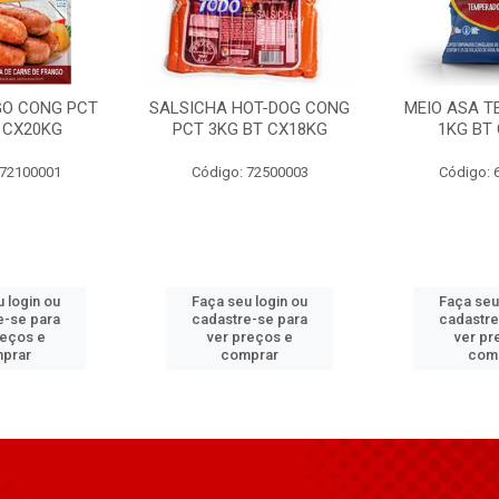
GO CONG PCT
SALSICHA HOT-DOG CONG
MEIO ASA T
 CX20KG
PCT 3KG BT CX18KG
1KG BT
 72100001
Código: 72500003
Código: 
 login ou
Faça seu login ou
Faça seu
e-se para
cadastre-se para
cadastre
reços e
ver preços e
ver pr
prar
comprar
com