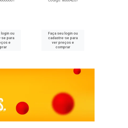
86000001
Código: 80004207
Código: 
 login ou
Faça seu login ou
Faça seu 
-se para
cadastre-se para
cadastre
eços e
ver preços e
ver pr
prar
comprar
comp