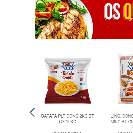
OTROS - 40 KG
BATATA PLT CONG 2KG BT
LING. CON
CX 10KG
600G BT G