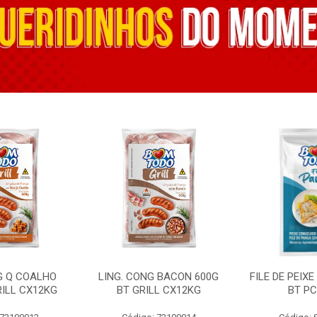
G Q COALHO
LING. CONG BACON 600G
FILE DE PEIX
RILL CX12KG
BT GRILL CX12KG
BT PC