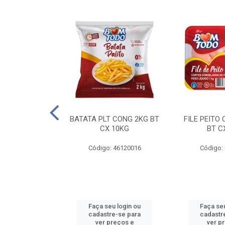
AQUEJADA - 40
BATATA PLT CONG 2KG BT
FILE PEITO
KG
CX 10KG
BT C
 11084000
Código: 46120016
Código:
u login ou
Faça seu login ou
Faça seu
e-se para
cadastre-se para
cadastr
reços e
ver preços e
ver p