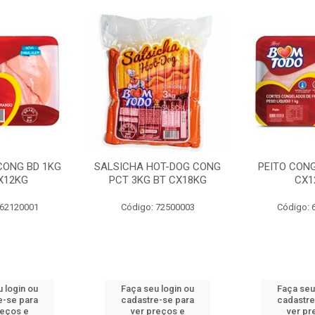
 CONG BD 1KG
SALSICHA HOT-DOG CONG
PEITO CONG
X12KG
PCT 3KG BT CX18KG
CX1
 62120001
Código: 72500003
Código: 
 login ou
Faça seu login ou
Faça seu
e-se para
cadastre-se para
cadastre
reços e
ver preços e
ver pr