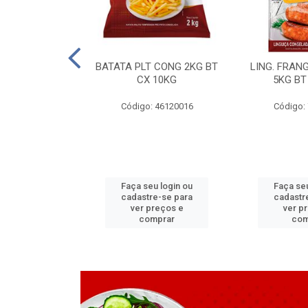
LAPIA TR 32 D
BATATA PLT CONG 2KG BT
LING. FRAN
6 MM
CX 10KG
5KG BT
 11070083
Código: 46120016
Código:
u login ou
Faça seu login ou
Faça seu
e-se para
cadastre-se para
cadastr
reços e
ver preços e
ver p
mprar
comprar
com