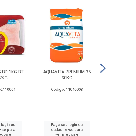
 BD 1KG BT
AQUAVITA PREMIUM 35
COXA E S.CO
2KG
30KG
1KG BT 
62110001
Código: 11040003
Código: 
 login ou
Faça seu login ou
Faça seu 
-se para
cadastre-se para
cadastre
eços e
ver preços e
ver pr