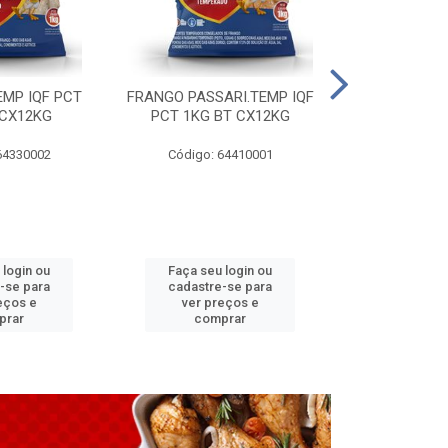
EMP IQF PCT
FRANGO PASSARI.TEMP IQF
FILE PEITO 
 CX12KG
PCT 1KG BT CX12KG
BT CX
64330002
Código: 64410001
Código: 
 login ou
Faça seu login ou
Faça seu 
-se para
cadastre-se para
cadastre
eços e
ver preços e
ver pr
prar
comprar
comp