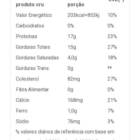
produto cru
porção
Valor Energético
203kcal=853kj
10%
Carboidratos
0%
0%
Proteínas
17g
23%
Gorduras Totais
15g
27%
Gorduras Saturadas
4,0g
18%
Gorduras Trans
0g
**
Colesterol
82mg
27%
Fibra Alimentar
0g
0%
Cálcio
168mg
21%
Ferro
1,0g
7%
Sódio
76mg
3%
% valores diários de referência com base em