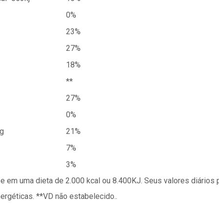
0%
23%
27%
18%
**
27%
0%
g
21%
7%
3%
se em uma dieta de 2.000 kcal ou 8.400KJ. Seus valores diário
géticas. **VD não estabelecido..