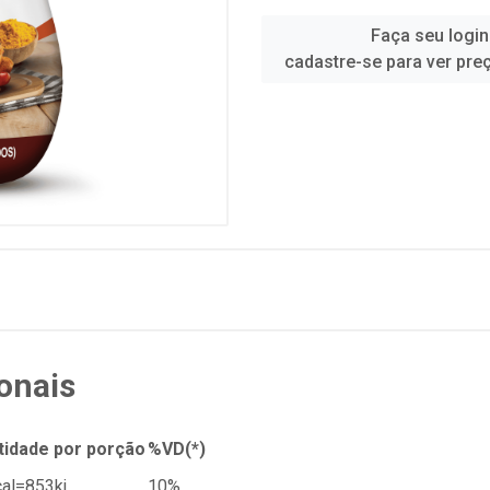
Faça seu login
cadastre-se para ver pre
onais
tidade por porção
%VD(*)
al=853kj
10%