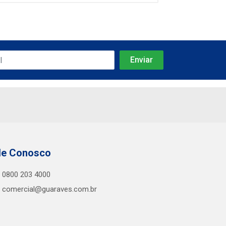
le Conosco
0800 203 4000
comercial@guaraves.com.br