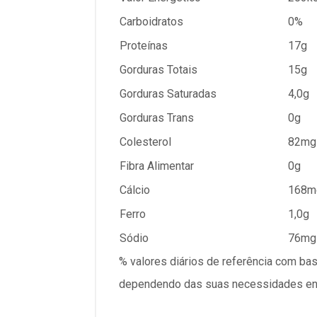
Carboidratos
0%
Proteínas
17g
Gorduras Totais
15g
Gorduras Saturadas
4,0g
Gorduras Trans
0g
Colesterol
82mg
Fibra Alimentar
0g
Cálcio
168m
Ferro
1,0g
Sódio
76mg
% valores diários de referência com ba
dependendo das suas necessidades ener