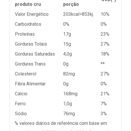
produto cru
porção
Valor Energético
203kcal=853kj
10%
Carboidratos
0%
0%
Proteínas
17g
23%
Gorduras Totais
15g
27%
Gorduras Saturadas
4,0g
18%
Gorduras Trans
0g
**
Colesterol
82mg
27%
Fibra Alimentar
0g
0%
Cálcio
168mg
21%
Ferro
1,0g
7%
Sódio
76mg
3%
% valores diários de referência com base em