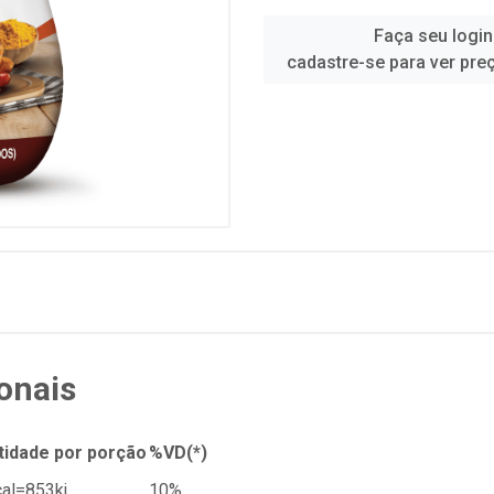
Faça seu login
cadastre-se para ver pre
onais
tidade por porção
%VD(*)
al=853kj
10%