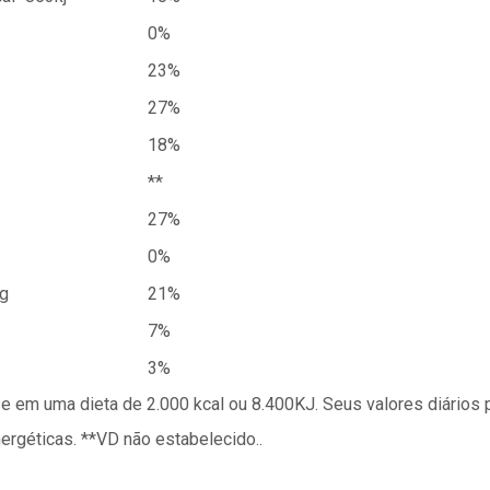
0%
23%
27%
18%
**
27%
0%
g
21%
7%
3%
se em uma dieta de 2.000 kcal ou 8.400KJ. Seus valores diário
géticas. **VD não estabelecido..