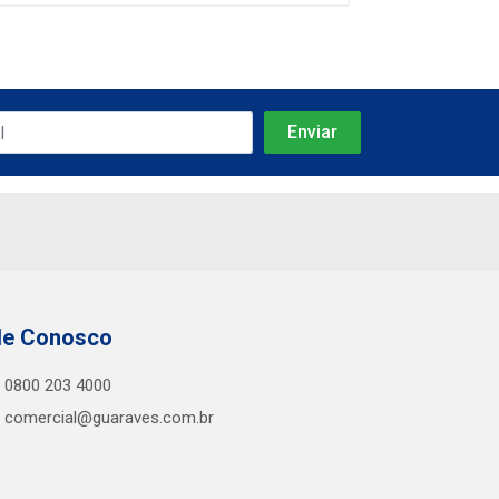
le Conosco
0800 203 4000
comercial@guaraves.com.br