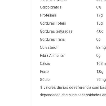
Carboidratos
0%
Proteínas
17g
Gorduras Totais
15g
Gorduras Saturadas
4,0g
Gorduras Trans
0g
Colesterol
82mg
Fibra Alimentar
0g
Cálcio
168m
Ferro
1,0g
Sódio
76mg
% valores diários de referência com ba
dependendo das suas necessidades ener