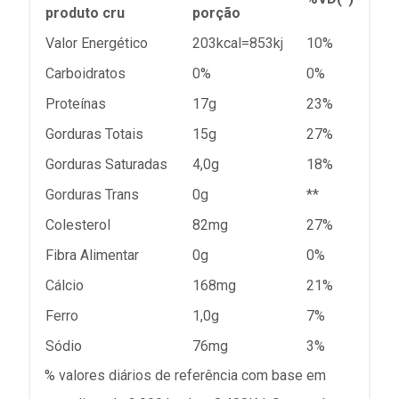
produto cru
porção
Valor Energético
203kcal=853kj
10%
Carboidratos
0%
0%
Proteínas
17g
23%
Gorduras Totais
15g
27%
Gorduras Saturadas
4,0g
18%
Gorduras Trans
0g
**
Colesterol
82mg
27%
Fibra Alimentar
0g
0%
Cálcio
168mg
21%
Ferro
1,0g
7%
Sódio
76mg
3%
% valores diários de referência com base em