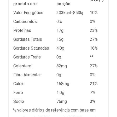
produto cru
porção
Valor Energético
203kcal=853kj
10%
Carboidratos
0%
0%
Proteínas
17g
23%
Gorduras Totais
15g
27%
Gorduras Saturadas
4,0g
18%
Gorduras Trans
0g
**
Colesterol
82mg
27%
Fibra Alimentar
0g
0%
Cálcio
168mg
21%
Ferro
1,0g
7%
Sódio
76mg
3%
% valores diários de referência com base em