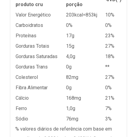
produto cru
porção
Valor Energético
203kcal=853kj
10%
Carboidratos
0%
0%
Proteínas
17g
23%
Gorduras Totais
15g
27%
Gorduras Saturadas
4,0g
18%
Gorduras Trans
0g
**
Colesterol
82mg
27%
Fibra Alimentar
0g
0%
Cálcio
168mg
21%
Ferro
1,0g
7%
Sódio
76mg
3%
% valores diários de referência com base em