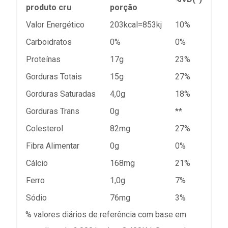
produto cru
porção
Valor Energético
203kcal=853kj
10%
Carboidratos
0%
0%
Proteínas
17g
23%
Gorduras Totais
15g
27%
Gorduras Saturadas
4,0g
18%
Gorduras Trans
0g
**
Colesterol
82mg
27%
Fibra Alimentar
0g
0%
Cálcio
168mg
21%
Ferro
1,0g
7%
Sódio
76mg
3%
% valores diários de referência com base em