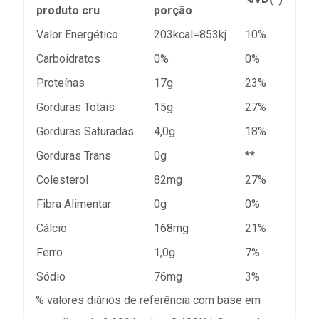
produto cru
porção
Valor Energético
203kcal=853kj
10%
Carboidratos
0%
0%
Proteínas
17g
23%
Gorduras Totais
15g
27%
Gorduras Saturadas
4,0g
18%
Gorduras Trans
0g
**
Colesterol
82mg
27%
Fibra Alimentar
0g
0%
Cálcio
168mg
21%
Ferro
1,0g
7%
Sódio
76mg
3%
% valores diários de referência com base em