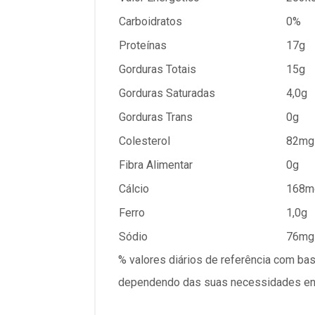
Carboidratos
0%
Proteínas
17g
Gorduras Totais
15g
Gorduras Saturadas
4,0g
Gorduras Trans
0g
Colesterol
82mg
Fibra Alimentar
0g
Cálcio
168m
Ferro
1,0g
Sódio
76mg
% valores diários de referência com ba
dependendo das suas necessidades ener