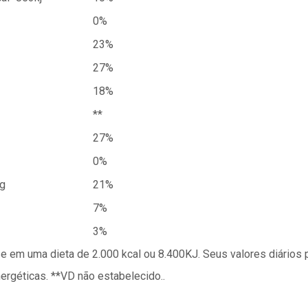
0%
23%
27%
18%
**
27%
0%
g
21%
7%
3%
se em uma dieta de 2.000 kcal ou 8.400KJ. Seus valores diário
géticas. **VD não estabelecido..