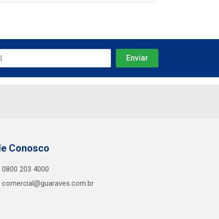
le Conosco
0800 203 4000
comercial@guaraves.com.br