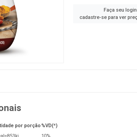
Faça seu login
cadastre-se para ver pre
onais
tidade por porção
%VD(*)
al=853kj
10%