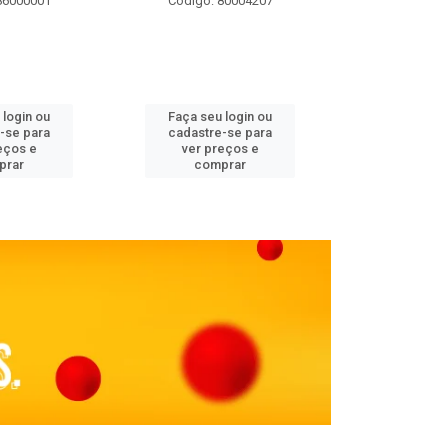
86000001
Código: 80004207
Código: 
 login ou
Faça seu login ou
Faça seu 
-se para
cadastre-se para
cadastre
eços e
ver preços e
ver pr
prar
comprar
comp