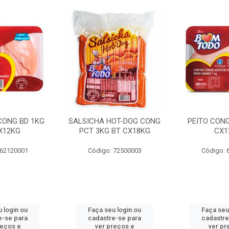
 CONG BD 1KG
SALSICHA HOT-DOG CONG
PEITO CONG
X12KG
PCT 3KG BT CX18KG
CX1
 62120001
Código: 72500003
Código: 
 login ou
Faça seu login ou
Faça seu
e-se para
cadastre-se para
cadastre
reços e
ver preços e
ver pr