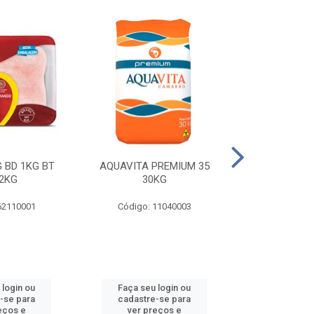
 BD 1KG BT
AQUAVITA PREMIUM 35
COXA E S.CO
2KG
30KG
1KG BT 
62110001
Código: 11040003
Código: 
 login ou
Faça seu login ou
Faça seu 
-se para
cadastre-se para
cadastre
eços e
ver preços e
ver pr