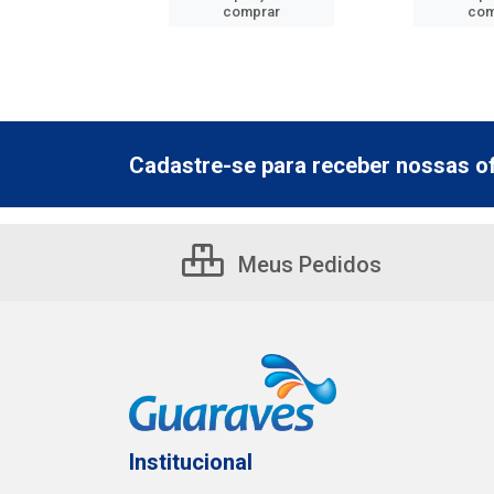
mprar
comprar
com
Cadastre-se para receber nossas of
Meus Pedidos
Institucional