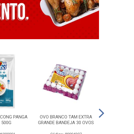
E CONG PANGA
OVO BRANCO TAM EXTRA
LING. CONG T
 500G
GRANDE BANDEJA 30 OVOS
BT GRILL