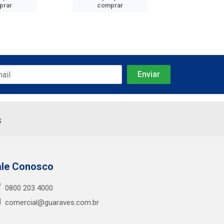
prar
comprar
comp
s
ale Conosco
0800 203 4000
comercial@guaraves.com.br