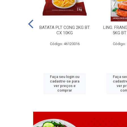
LAPIA TR 32 D
BATATA PLT CONG 2KG BT
LING. FRAN
6 MM
CX 10KG
5KG BT
 11070083
Código: 46120016
Código:
u login ou
Faça seu login ou
Faça seu
e-se para
cadastre-se para
cadastr
reços e
ver preços e
ver p
mprar
comprar
com