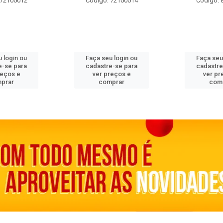
 72100012
Código: 72100014
Código: 
 login ou
Faça seu login ou
Faça seu
e-se para
cadastre-se para
cadastre
reços e
ver preços e
ver pr
prar
comprar
com