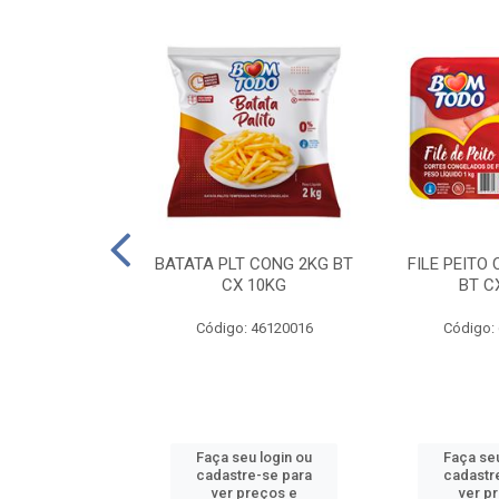
AQUEJADA - 40
BATATA PLT CONG 2KG BT
FILE PEITO
KG
CX 10KG
BT C
 11084000
Código: 46120016
Código:
u login ou
Faça seu login ou
Faça seu
e-se para
cadastre-se para
cadastr
reços e
ver preços e
ver p