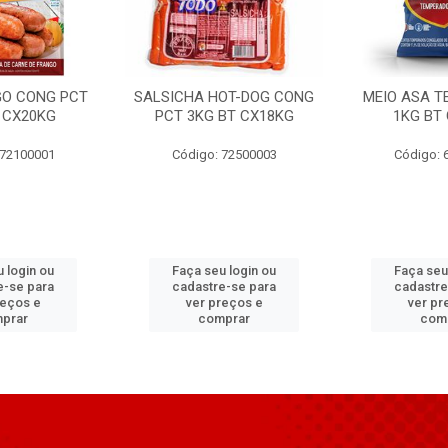
GO CONG PCT
SALSICHA HOT-DOG CONG
MEIO ASA T
 CX20KG
PCT 3KG BT CX18KG
1KG BT
 72100001
Código: 72500003
Código: 
 login ou
Faça seu login ou
Faça seu
e-se para
cadastre-se para
cadastre
reços e
ver preços e
ver pr
prar
comprar
com