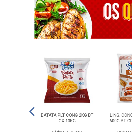
OTROS - 40 KG
BATATA PLT CONG 2KG BT
LING. CON
CX 10KG
600G BT G