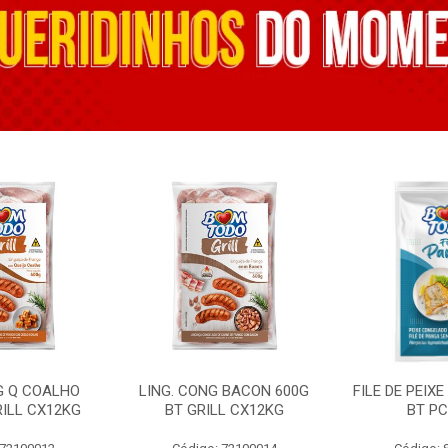
G Q COALHO
LING. CONG BACON 600G
FILE DE PEIX
RILL CX12KG
BT GRILL CX12KG
BT PC