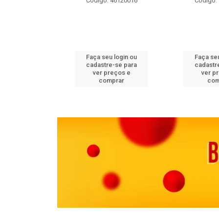
 11082000
Código: 46120016
Código:
u login ou
Faça seu login ou
Faça seu
e-se para
cadastre-se para
cadastr
reços e
ver preços e
ver p
mprar
comprar
com