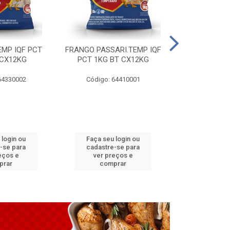
EMP IQF PCT
FRANGO PASSARI.TEMP IQF
FILE PEITO 
 CX12KG
PCT 1KG BT CX12KG
BT CX
64330002
Código: 64410001
Código: 
 login ou
Faça seu login ou
Faça seu 
-se para
cadastre-se para
cadastre
eços e
ver preços e
ver pr
prar
comprar
comp