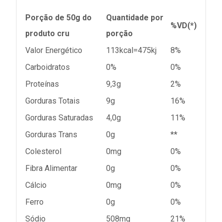
Porção de 50g do
Quantidade por
%VD(*)
produto cru
porção
Valor Energético
113kcal=475kj
8%
Carboidratos
0%
0%
Proteínas
9,3g
2%
Gorduras Totais
9g
16%
Gorduras Saturadas
4,0g
11%
Gorduras Trans
0g
**
Colesterol
0mg
0%
Fibra Alimentar
0g
0%
Cálcio
0mg
0%
Ferro
0g
0%
Sódio
508mg
21%