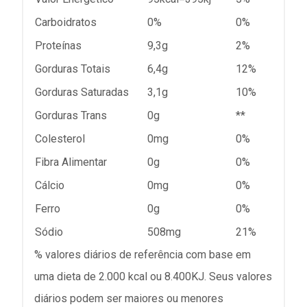
Carboidratos
0%
0%
Proteínas
9,3g
2%
Gorduras Totais
6,4g
12%
Gorduras Saturadas
3,1g
10%
Gorduras Trans
0g
**
Colesterol
0mg
0%
Fibra Alimentar
0g
0%
Cálcio
0mg
0%
Ferro
0g
0%
Sódio
508mg
21%
% valores diários de referência com base em
uma dieta de 2.000 kcal ou 8.400KJ. Seus valores
diários podem ser maiores ou menores