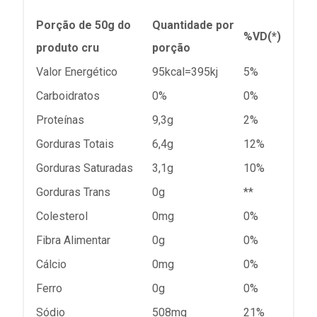
Porção de 50g do
Quantidade por
%VD(*)
produto cru
porção
Valor Energético
95kcal=395kj
5%
Carboidratos
0%
0%
Proteínas
9,3g
2%
Gorduras Totais
6,4g
12%
Gorduras Saturadas
3,1g
10%
Gorduras Trans
0g
**
Colesterol
0mg
0%
Fibra Alimentar
0g
0%
Cálcio
0mg
0%
Ferro
0g
0%
Sódio
508mg
21%