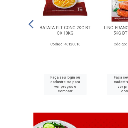
LAPIA TR 32 D
BATATA PLT CONG 2KG BT
LING. FRAN
6 MM
CX 10KG
5KG BT
 11070083
Código: 46120016
Código:
u login ou
Faça seu login ou
Faça seu
e-se para
cadastre-se para
cadastr
reços e
ver preços e
ver p
mprar
comprar
com