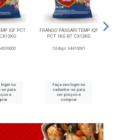
EMP IQF PCT
FRANGO PASSARI.TEMP IQF
FILE PEITO 
 CX12KG
PCT 1KG BT CX12KG
BT CX
64330002
Código: 64410001
Código: 
 login ou
Faça seu login ou
Faça seu 
-se para
cadastre-se para
cadastre
eços e
ver preços e
ver pr
prar
comprar
comp