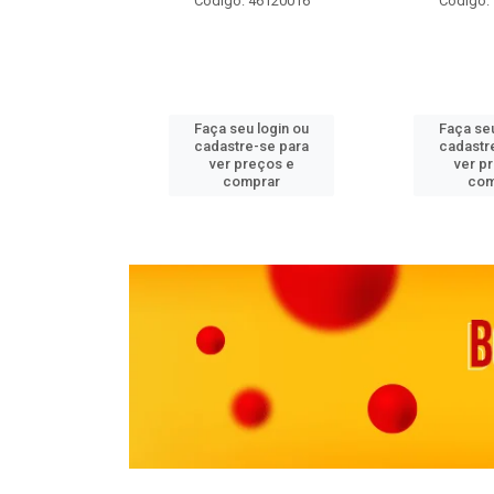
 11082000
Código: 46120016
Código:
u login ou
Faça seu login ou
Faça seu
e-se para
cadastre-se para
cadastr
reços e
ver preços e
ver p
mprar
comprar
com