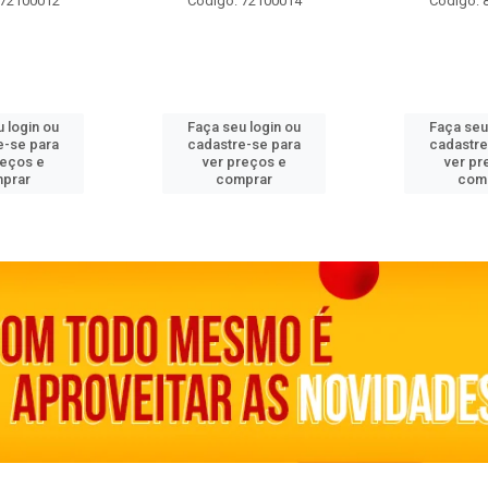
 72100012
Código: 72100014
Código: 
 login ou
Faça seu login ou
Faça seu
e-se para
cadastre-se para
cadastre
reços e
ver preços e
ver pr
prar
comprar
com