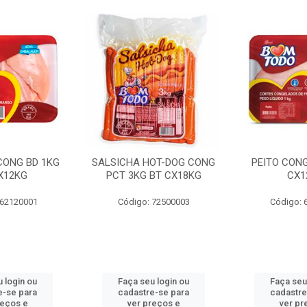
 CONG BD 1KG
SALSICHA HOT-DOG CONG
PEITO CONG
X12KG
PCT 3KG BT CX18KG
CX1
 62120001
Código: 72500003
Código: 
 login ou
Faça seu login ou
Faça seu
e-se para
cadastre-se para
cadastre
reços e
ver preços e
ver pr