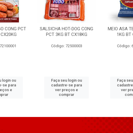
GO CONG PCT
SALSICHA HOT-DOG CONG
MEIO ASA T
 CX20KG
PCT 3KG BT CX18KG
1KG BT
 72100001
Código: 72500003
Código: 
 login ou
Faça seu login ou
Faça seu
e-se para
cadastre-se para
cadastre
reços e
ver preços e
ver pr
prar
comprar
com