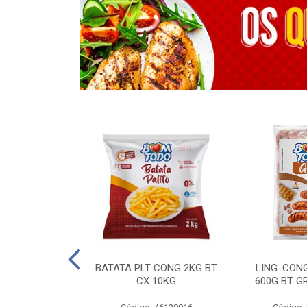
OTROS - 40 KG
BATATA PLT CONG 2KG BT
LING. CON
CX 10KG
600G BT G