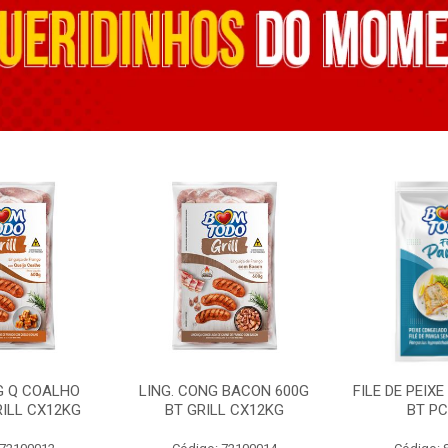
G Q COALHO
LING. CONG BACON 600G
FILE DE PEIX
RILL CX12KG
BT GRILL CX12KG
BT PC