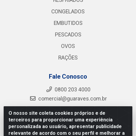
RESFRIADOS
CONGELADOS
EMBUTIDOS
PESCADOS
OVOS
RAÇÕES
Fale Conosco
0800 203 4000
comercial@guaraves.com.br
O nosso site coleta cookies próprios e de
terceiros para proporcionar uma experiência
Guaraves - PB 075 KM 2, S/N - Zona Rural, Guarabira/PB
personalizada ao usuário, apresentar publicidade
- CEP 58.200-000 - CNPJ 12.727.145/0001-78
relevante de acordo com o seu perfil e melhorar a