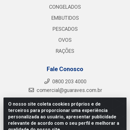
CONGELADOS
EMBUTIDOS
PESCADOS
OVOS
RAÇÕES
Fale Conosco
0800 203 4000
comercial@guaraves.com.br
O nosso site coleta cookies próprios e de
terceiros para proporcionar uma experiência
Guaraves - PB 075 KM 2, S/N - Zona Rural, Guarabira/PB
personalizada ao usuário, apresentar publicidade
- CEP 58.200-000 - CNPJ 12.727.145/0001-78
relevante de acordo com o seu perfil e melhorar a
qualidade do nosso site.