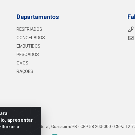
Departamentos
Fa
RESFRIADOS
CONGELADOS
EMBUTIDOS
PESCADOS
OVOS
RAÇÕES
para
io, apresentar
elhorar a
075 KM 2, S/N - Zona Rural, Guarabira/PB - CEP 58.200-000 - CNPJ 12.