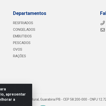
Departamentos
Fa
RESFRIADOS
CONGELADOS
EMBUTIDOS
PESCADOS
OVOS
RAÇÕES
para
io, apresentar
elhorar a
075 KM 2, S/N - Zona Rural, Guarabira/PB - CEP 58.200-000 - CNPJ 12.