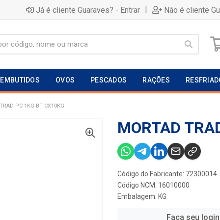
|
Já é cliente Guaraves? - Entrar
Não é cliente G
EMBUTIDOS
OVOS
PESCADOS
RAÇÕES
RESFRIAD
TRAD PC 1KG BT CX10KG
MORTAD TRAD
Código do Fabricante: 72300014
Código NCM: 16010000
Embalagem: KG
Faça seu login