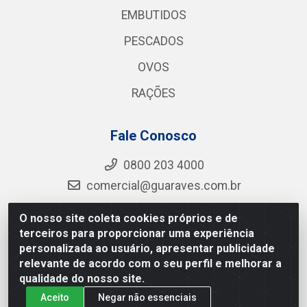
EMBUTIDOS
PESCADOS
OVOS
RAÇÕES
Fale Conosco
0800 203 4000
comercial@guaraves.com.br
O nosso site coleta cookies próprios e de
terceiros para proporcionar uma experiência
Guaraves - PB 075 KM 2, S/N - Zona Rural, Guarabira/PB
personalizada ao usuário, apresentar publicidade
- CEP 58.200-000 - CNPJ 12.727.145/0001-78
relevante de acordo com o seu perfil e melhorar a
qualidade do nosso site.
Aceito
Negar não essenciais