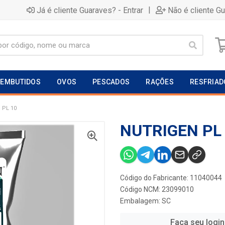
|
Já é cliente Guaraves? - Entrar
Não é cliente G
EMBUTIDOS
OVOS
PESCADOS
RAÇÕES
RESFRIAD
 PL 10
NUTRIGEN PL
Código do Fabricante: 11040044
Código NCM: 23099010
Embalagem: SC
Faça seu login