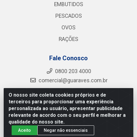
EMBUTIDOS
PESCADOS
OVOS
RAÇÕES
Fale Conosco
0800 203 4000
comercial@guaraves.com.br
O nosso site coleta cookies próprios e de
terceiros para proporcionar uma experiência
Guaraves - PB 075 KM 2, S/N - Zona Rural, Guarabira/PB
personalizada ao usuário, apresentar publicidade
- CEP 58.200-000 - CNPJ 12.727.145/0001-78
relevante de acordo com o seu perfil e melhorar a
qualidade do nosso site.
Aceito
Negar não essenciais