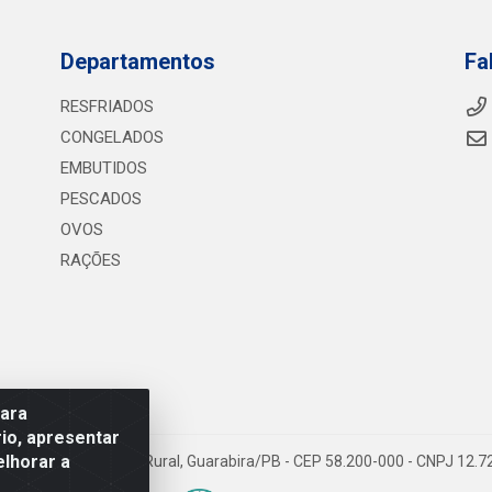
Departamentos
Fa
RESFRIADOS
CONGELADOS
EMBUTIDOS
PESCADOS
OVOS
RAÇÕES
para
io, apresentar
elhorar a
075 KM 2, S/N - Zona Rural, Guarabira/PB - CEP 58.200-000 - CNPJ 12.