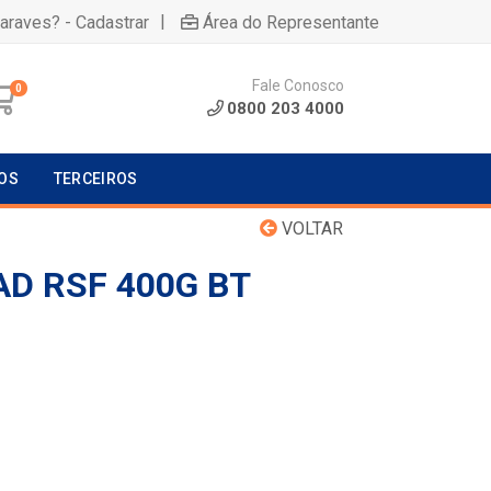
|
uaraves? - Cadastrar
Área do Representante
Fale Conosco
0
0800 203 4000
OS
TERCEIROS
VOLTAR
AD RSF 400G BT