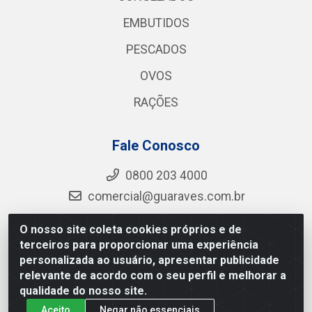
EMBUTIDOS
PESCADOS
OVOS
RAÇÕES
Fale Conosco
0800 203 4000
comercial@guaraves.com.br
O nosso site coleta cookies próprios e de
terceiros para proporcionar uma experiência
Guaraves - PB 075 KM 2, S/N - Zona Rural, Guarabira/PB
personalizada ao usuário, apresentar publicidade
- CEP 58.200-000 - CNPJ 12.727.145/0001-78
relevante de acordo com o seu perfil e melhorar a
qualidade do nosso site.
Aceito
Negar não essenciais