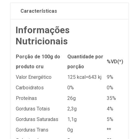
Características
Informações
Nutricionais
Porção de 100g do
Quantidade por
%VD(*)
produto cru
porção
Valor Energético
125 kcal=643 kj
9%
Carboidratos
0%
0%
Proteínas
26g
35%
Gorduras Totais
2,3g
4%
Gorduras Saturadas
1,1g
5%
Gorduras Trans
0g
**