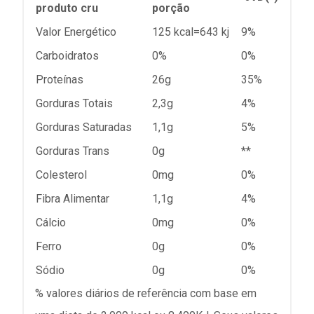
produto cru
porção
Valor Energético
125 kcal=643 kj
9%
Carboidratos
0%
0%
Proteínas
26g
35%
Gorduras Totais
2,3g
4%
Gorduras Saturadas
1,1g
5%
Gorduras Trans
0g
**
Colesterol
0mg
0%
Fibra Alimentar
1,1g
4%
Cálcio
0mg
0%
Ferro
0g
0%
Sódio
0g
0%
% valores diários de referência com base em