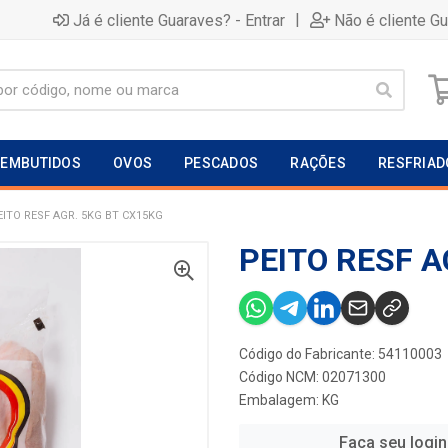
|
Já é cliente Guaraves? - Entrar
Não é cliente G
EMBUTIDOS
OVOS
PESCADOS
RAÇÕES
RESFRIAD
EITO RESF AGR. 5KG BT CX15KG
PEITO RESF A
Código do Fabricante: 54110003
Código NCM: 02071300
Embalagem: KG
Faça seu login