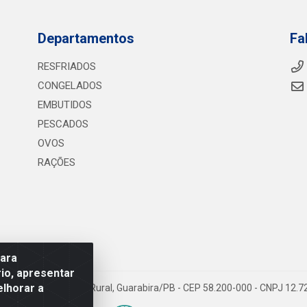
Departamentos
Fa
RESFRIADOS
CONGELADOS
EMBUTIDOS
PESCADOS
OVOS
RAÇÕES
para
io, apresentar
elhorar a
075 KM 2, S/N - Zona Rural, Guarabira/PB - CEP 58.200-000 - CNPJ 12.