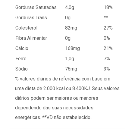
Gorduras Saturadas
4,0g
18%
Gorduras Trans
0g
**
Colesterol
82mg
27%
Fibra Alimentar
0g
0%
Cálcio
168mg
21%
Ferro
1,0g
7%
Sódio
76mg
3%
% valores diários de referência com base em
uma dieta de 2.000 kcal ou 8.400KJ. Seus valores
diários podem ser maiores ou menores
dependendo das suas necessidades
energéticas. **VD não estabelecido..