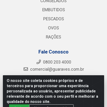
CONGELADOS
EMBUTIDOS
PESCADOS
OVOS
RAÇÕES
Fale Conosco
0800 203 4000
comercial@guaraves.com.br
O nosso site coleta cookies próprios e de
terceiros para proporcionar uma experiência
Guaraves - PB 075 KM 2, S/N - Zona Rural, Guarabira/PB
personalizada ao usuário, apresentar publicidade
- CEP 58.200-000 - CNPJ 12.727.145/0001-78
relevante de acordo com o seu perfil e melhorar a
qualidade do nosso site.