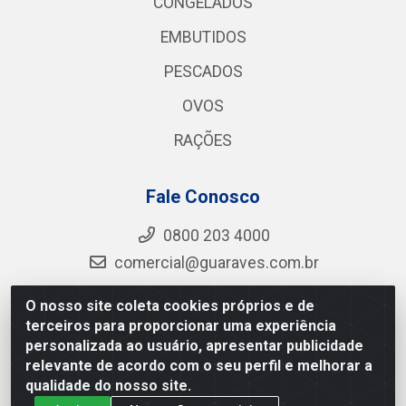
CONGELADOS
EMBUTIDOS
PESCADOS
OVOS
RAÇÕES
Fale Conosco
0800 203 4000
comercial@guaraves.com.br
O nosso site coleta cookies próprios e de
terceiros para proporcionar uma experiência
Guaraves - PB 075 KM 2, S/N - Zona Rural, Guarabira/PB
personalizada ao usuário, apresentar publicidade
- CEP 58.200-000 - CNPJ 12.727.145/0001-78
relevante de acordo com o seu perfil e melhorar a
qualidade do nosso site.