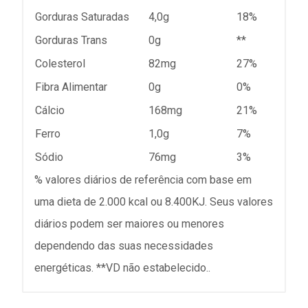
Gorduras Saturadas
4,0g
18%
Gorduras Trans
0g
**
Colesterol
82mg
27%
Fibra Alimentar
0g
0%
Cálcio
168mg
21%
Ferro
1,0g
7%
Sódio
76mg
3%
% valores diários de referência com base em
uma dieta de 2.000 kcal ou 8.400KJ. Seus valores
diários podem ser maiores ou menores
dependendo das suas necessidades
energéticas. **VD não estabelecido..