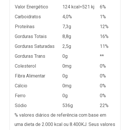
Valor Energético
124 kcal=521 kj
6%
Carboidratos
4,0%
1%
Proteínas
7,3g
12%
Gorduras Totais
8,8g
16%
Gorduras Saturadas
2,5g
11%
Gorduras Trans
0g
**
Colesterol
0mg
0%
Fibra Alimentar
0g
0%
Cálcio
0mg
0%
Ferro
0g
0%
Sódio
536g
22%
% valores diários de referência com base em
uma dieta de 2.000 kcal ou 8.400KJ. Seus valores