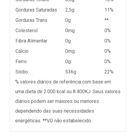
Gorduras Saturadas
2,5g
11%
Gorduras Trans
0g
**
Colesterol
0mg
0%
Fibra Alimentar
0g
0%
Cálcio
0mg
0%
Ferro
0g
0%
Sódio
536g
22%
% valores diários de referência com base em
uma dieta de 2.000 kcal ou 8.400KJ. Seus valores
diários podem ser maiores ou menores
dependendo das suas necessidades
energéticas. **VD não estabelecido..