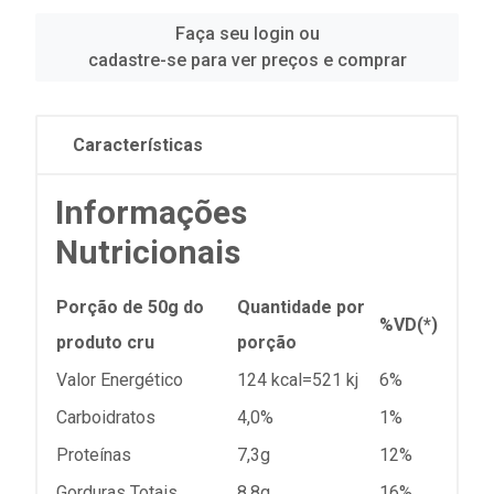
Faça seu login ou
cadastre-se para ver preços e comprar
Características
Informações
Nutricionais
Porção de 50g do
Quantidade por
%VD(*)
produto cru
porção
Valor Energético
124 kcal=521 kj
6%
Carboidratos
4,0%
1%
Proteínas
7,3g
12%
Gorduras Totais
8,8g
16%