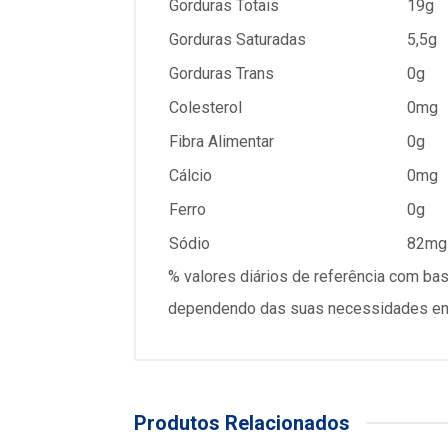
Gorduras Totais
19g
Gorduras Saturadas
5,5g
Gorduras Trans
0g
Colesterol
0mg
Fibra Alimentar
0g
Cálcio
0mg
Ferro
0g
Sódio
82mg
% valores diários de referência com ba
dependendo das suas necessidades ener
Produtos Relacionados