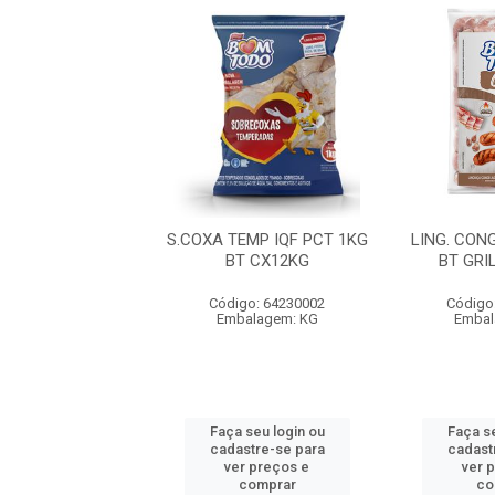
CONG TRAD PCT
S.COXA TEMP IQF PCT 1KG
LING. CON
T GRILL CX12KG
BT CX12KG
BT GRI
igo: 72100011
Código: 64230002
Código
balagem: KG
Embalagem: KG
Embal
 seu login ou
Faça seu login ou
Faça se
astre-se para
cadastre-se para
cadast
er preços e
ver preços e
ver 
comprar
comprar
co