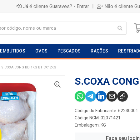
|
Já é cliente Guaraves? - Entrar
Não é cliente G
EMBUTIDOS
OVOS
PESCADOS
RAÇÕES
RESFRIAD
S.COXA CONG BD 1KG BT CX12KG
S.COXA CONG
Código do Fabricante: 62230001
Código NCM: 02071421
Embalagem: KG
Faça seu login