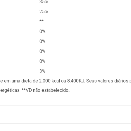
35%
25%
**
0%
0%
0%
0%
3%
se em uma dieta de 2.000 kcal ou 8.400KJ. Seus valores diário
géticas. **VD não estabelecido..