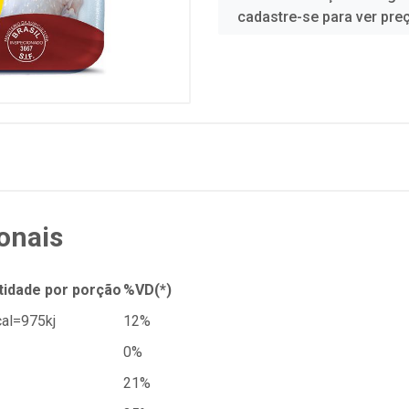
cadastre-se para ver pre
onais
tidade por porção
%VD(*)
al=975kj
12%
0%
21%