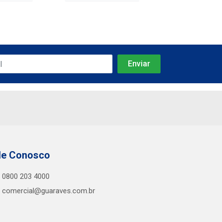
le Conosco
0800 203 4000
comercial@guaraves.com.br