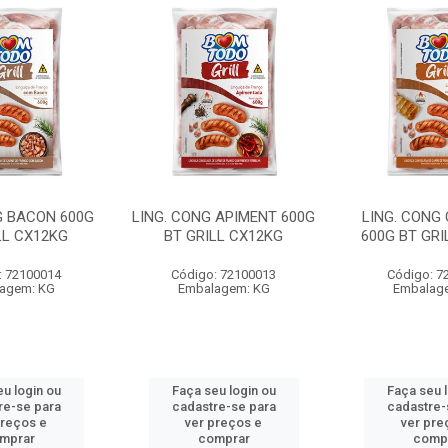
G BACON 600G
LING. CONG APIMENT 600G
LING. CONG
LL CX12KG
BT GRILL CX12KG
600G BT GRI
: 72100014
Código: 72100013
Código: 7
agem: KG
Embalagem: KG
Embalag
u login ou
Faça seu login ou
Faça seu 
re-se para
cadastre-se para
cadastre-
preços e
ver preços e
ver pre
mprar
comprar
comp