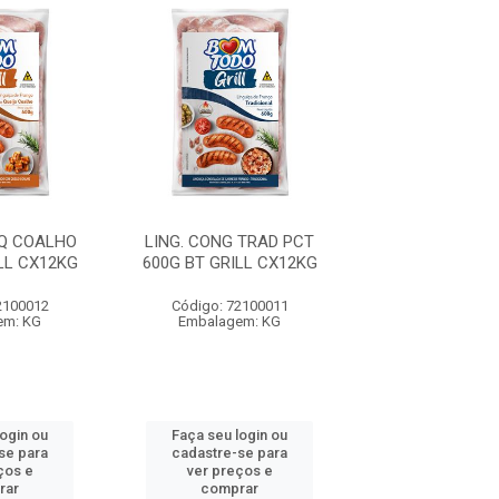
 Q COALHO
LING. CONG TRAD PCT
S.COXA TEMP IQ
LL CX12KG
600G BT GRILL CX12KG
BT CX12
2100012
Código: 72100011
Código: 6423
em: KG
Embalagem: KG
Embalagem:
login ou
Faça seu login ou
Faça seu log
se para
cadastre-se para
cadastre-se 
ços e
ver preços e
ver preços
rar
comprar
comprar