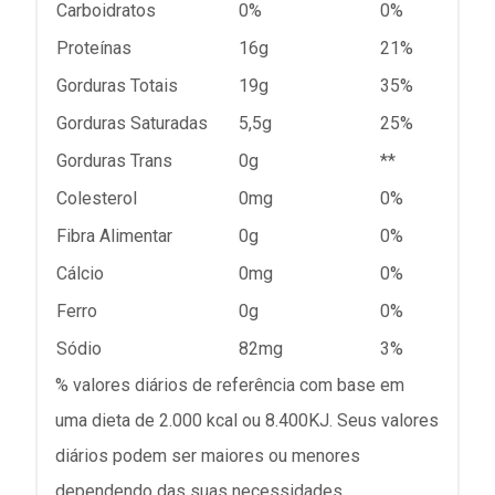
Carboidratos
0%
0%
Proteínas
16g
21%
Gorduras Totais
19g
35%
Gorduras Saturadas
5,5g
25%
Gorduras Trans
0g
**
Colesterol
0mg
0%
Fibra Alimentar
0g
0%
Cálcio
0mg
0%
Ferro
0g
0%
Sódio
82mg
3%
% valores diários de referência com base em
uma dieta de 2.000 kcal ou 8.400KJ. Seus valores
diários podem ser maiores ou menores
dependendo das suas necessidades